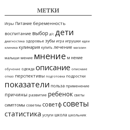
МЕТКИ
беременность
Питание
Игры
дети
выбор
воспитание
д/с
зубы
здоровье
игрушки
игра
диагностика
идеи
лечение
кулинария
купить
клиника
магазин
мнение
м нение
мение
малыши
описание
одежда
описнаие
обучение
перспективы
подростки
отказ
подготовка
показатели
польза
применение
ребенок
причины
развитие
светы
советы
советф
симптомы
советиы
статистика
школа
услуги
школьник