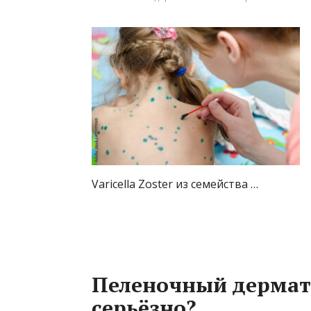
Varicella Zoster из семейства …
Пеленочный дермати
серьёзно?