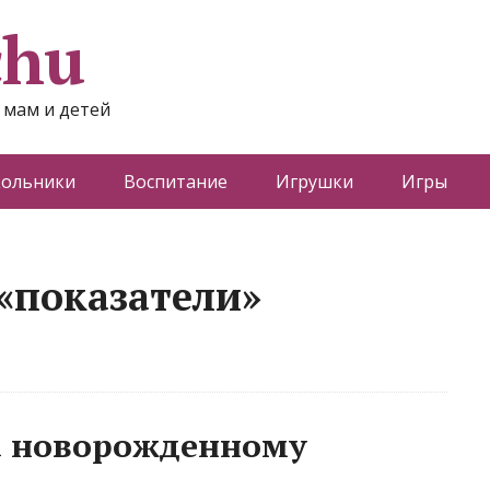
chu
 мам и детей
ольники
Воспитание
Игрушки
Игры
 «показатели»
а новорожденному