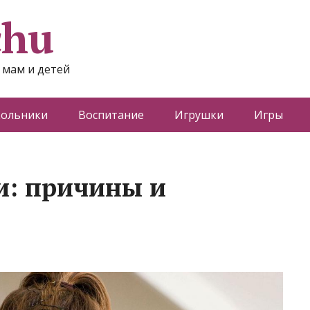
chu
 мам и детей
ольники
Воспитание
Игрушки
Игры
и: причины и