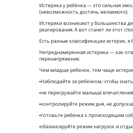
Истерика у ребёнка — это сильная эмо
(невозможность достичь желаемого).
Истерики возникают у большинства де
реагирования. А вот станет ли этот сп
Есть разные классификации истерик, я
Непреднамеренная истерика — как отв
перенапряжение.
Чем младше ребенок, тем чаще истерик
▪️Наблюдайте за ребёнком, чтобы знат
▪️не перегружайте малыша впечатлени
▪️контролируйте режим дня, не допус
▪️готовьте ребёнка к происходящим со
▪️сбалансируйте режим нагрузок и отды