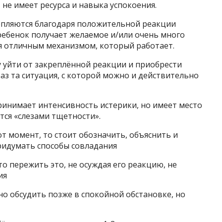
 не имеет ресурса и навыка успокоения.
репляются благодаря положительной реакции
 ребенок получает желаемое и/или очень много
ся отличным механизмом, который работает.
 уйти от закреплённой реакции и приобрести
аз та ситуация, с которой можно и действительно
принимает интенсивность истерики, но имеет место
тся «слезами тщетности».
от момент, то стоит обозначить, объяснить и
ридумать способы совладания
то пережить это, не осуждая его реакцию, не
ия
о обсудить позже в спокойной обстановке, но