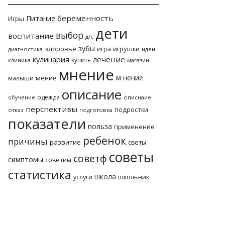
беременность
Питание
Игры
дети
выбор
воспитание
д/с
зубы
здоровье
игрушки
игра
диагностика
идеи
лечение
кулинария
купить
клиника
магазин
мнение
м нение
мение
малыши
описание
одежда
описнаие
обучение
перспективы
подростки
отказ
подготовка
показатели
польза
применение
ребенок
причины
развитие
светы
советы
советф
симптомы
советиы
статистика
школа
услуги
школьник