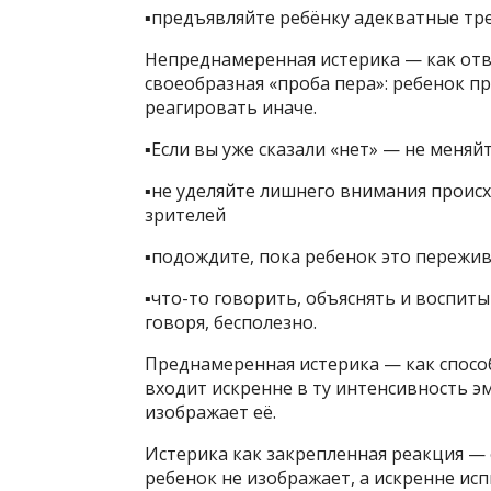
▪️предъявляйте ребёнку адекватные тр
Непреднамеренная истерика — как отв
своеобразная «проба пера»: ребенок п
реагировать иначе.
▪️Если вы уже сказали «нет» — не меня
▪️не уделяйте лишнего внимания происх
зрителей
▪️подождите, пока ребенок это пережив
▪️что-то говорить, объяснять и воспит
говоря, бесполезно.
Преднамеренная истерика — как способ
входит искренне в ту интенсивность эм
изображает её.
Истерика как закрепленная реакция — 
ребенок не изображает, а искренне и