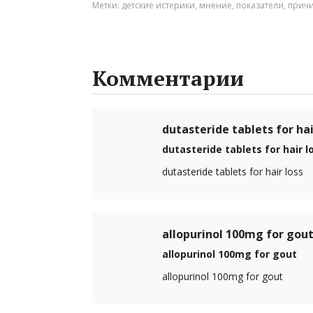
Метки:
детские истерики
,
мнение
,
показатели
,
прич
Комментарии
dutasteride tablets for hai
dutasteride tablets for hair l
dutasteride tablets for hair loss
allopurinol 100mg for gou
allopurinol 100mg for gout
allopurinol 100mg for gout