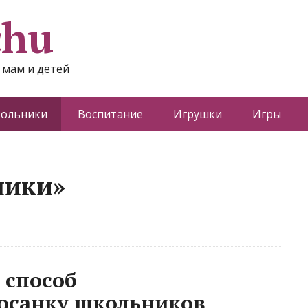
chu
 мам и детей
ольники
Воспитание
Игрушки
Игры
ники»
 способ
 осанку школьников