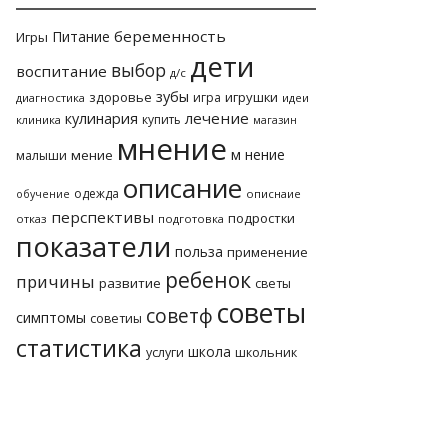
беременность
Питание
Игры
дети
выбор
воспитание
д/с
зубы
здоровье
игрушки
игра
диагностика
идеи
лечение
кулинария
купить
клиника
магазин
мнение
м нение
мение
малыши
описание
одежда
описнаие
обучение
перспективы
подростки
отказ
подготовка
показатели
польза
применение
ребенок
причины
развитие
светы
советы
советф
симптомы
советиы
статистика
школа
услуги
школьник