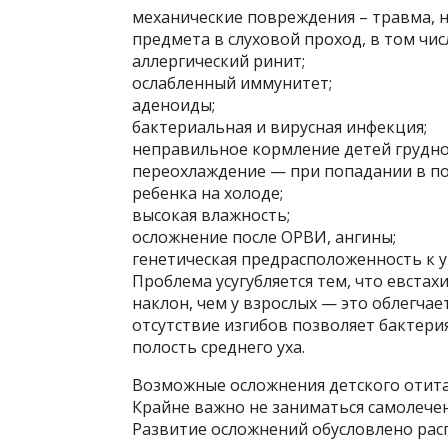
механические повреждения – травма, 
предмета в слуховой проход, в том чис
аллергический ринит;
ослабленный иммунитет;
аденоиды;
бактериальная и вирусная инфекция;
неправильное кормление детей грудно
переохлаждение — при попадании в по
ребенка на холоде;
высокая влажность;
осложнение после ОРВИ, ангины;
генетическая предрасположенность к 
Проблема усугубляется тем, что евста
наклон, чем у взрослых — это облегча
отсутствие изгибов позволяет бактери
полость среднего уха.
Возможные осложнения детского отит
Крайне важно не заниматься самолечен
Развитие осложнений обусловлено ра