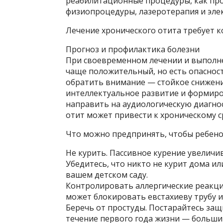
реабилитационные процедуры, как про
физиопроцедуры, лазеротерапия и эле
Лечение хронического отита требует к
Прогноз и профилактика болезни
При своевременном лечении и выполн
чаще положительный, но есть опасност
обратить внимание — стойкое снижение
интеллектуальное развитие и формиров
направить на аудиологическую диагно
отит может привести к хроническому с
Что можно предпринять, чтобы ребенок
Не курить. Пассивное курение увеличи
Убедитесь, что никто не курит дома ил
вашем детском саду.
Контролировать аллергические реакции
может блокировать евстахиеву трубу 
Беречь от простуды. Постарайтесь защ
течение первого года жизни — больши