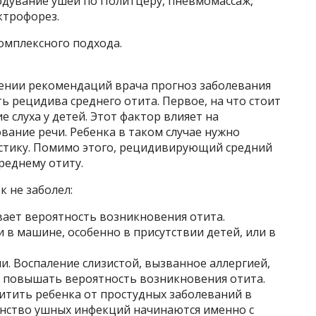
дувание ушей по Политцеру, пневмомассаж,
ктрофорез.
омплексного подхода.
ении рекомендаций врача прогноз заболевания
ь рецидива среднего отита. Первое, на что стоит
 слуха у детей. Этот фактор влияет на
ание речи. Ребенка в таком случае нужно
стику. Помимо этого, рецидивирующий средний
реднему отиту.
 не заболел:
вает вероятность возникновения отита.
и в машине, особенно в присутствии детей, или в
. Воспаление слизистой, вызванное аллергией,
и повышать вероятность возникновения отита.
итить ребенка от простудных заболеваний в
нство ушных инфекций начинаются именно с