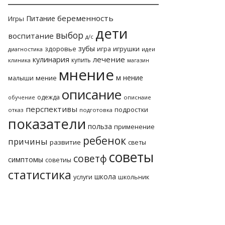
беременность
Питание
Игры
дети
выбор
воспитание
д/с
зубы
здоровье
игрушки
игра
диагностика
идеи
лечение
кулинария
купить
клиника
магазин
мнение
м нение
мение
малыши
описание
одежда
описнаие
обучение
перспективы
подростки
отказ
подготовка
показатели
польза
применение
ребенок
причины
развитие
светы
советы
советф
симптомы
советиы
статистика
школа
услуги
школьник