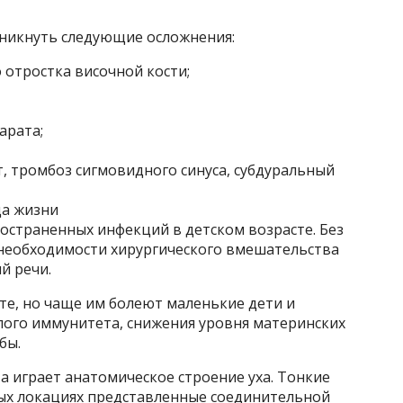
зникнуть следующие осложнения:
 отростка височной кости;
арата;
, тромбоз сигмовидного синуса, субдуральный
да жизни
остраненных инфекций в детском возрасте. Без
 необходимости хирургического вмешательства
й речи.
те, но чаще им болеют маленькие дети и
лого иммунитета, снижения уровня материнских
бы.
 играет анатомическое строение уха. Тонкие
рых локациях представленные соединительной