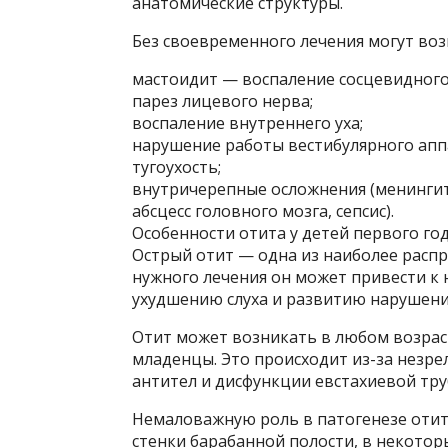
анатомические структуры.
Без своевременного лечения могут во
мастоидит — воспаление сосцевидного
парез лицевого нерва;
воспаление внутреннего уха;
нарушение работы вестибулярного апп
тугоухость;
внутричерепные осложнения (менингит
абсцесс головного мозга, сепсис).
Особенности отита у детей первого го
Острый отит — одна из наиболее распр
нужного лечения он может привести к
ухудшению слуха и развитию нарушени
Отит может возникать в любом возрас
младенцы. Это происходит из-за незре
антител и дисфункции евстахиевой тру
Немаловажную роль в патогенезе отита
стенки барабанной полости, в некото