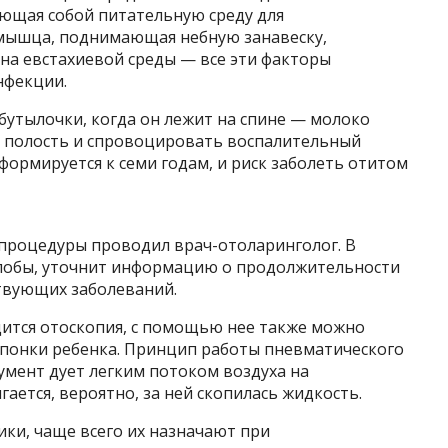
яющая собой питательную среду для
мышца, поднимающая небную занавеску,
на евстахиевой среды — все эти факторы
нфекции.
бутылочки, когда он лежит на спине — молоко
ю полость и спровоцировать воспалительный
формируется к семи годам, и риск заболеть отитом
 процедуры проводил врач-отоларинголог. В
лобы, уточнит информацию о продолжительности
ствующих заболеваний.
дится отоскопия, с помощью нее также можно
понки ребенка. Принцип работы пневматического
румент дует легким потоком воздуха на
гается, вероятно, за ней скопилась жидкость.
ки, чаще всего их назначают при