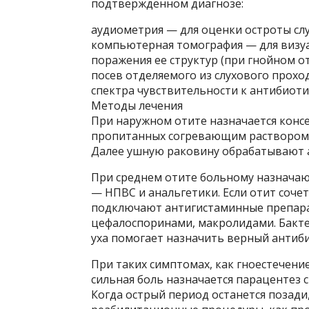
подтвержденном диагнозе:
аудиометрия — для оценки остроты слу
компьютерная томография — для визу
поражения ее структур (при гнойном от
посев отделяемого из слухового прохо
спектра чувствительности к антибиоти
Методы лечения
При наружном отите назначается консе
пропитанных согревающим раствором, 
Далее ушную раковину обрабатывают 
При среднем отите больному назначают
— НПВС и анальгетики. Если отит сочет
подключают антигистаминные препарат
цефалоспоринами, макролидами. Бакте
уха помогает назначить верный антиб
При таких симптомах, как гноестечени
сильная боль назначается парацентез 
Когда острый период останется позади