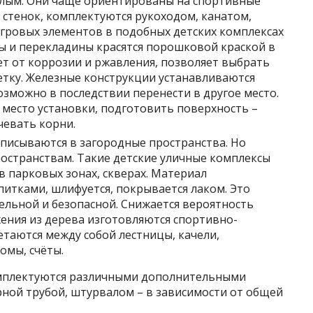
лым. Они чаще ориентированы на спортивные
 стенок, комплектуются рукоходом, канатом,
гровых элементов в подобных детских комплексах
ры и перекладины красятся порошковой краской в
ет от коррозии и ржавления, позволяет выбрать
тку. Железные конструкции устанавливаются
зможно в последствии перенести в другое место.
место установки, подготовить поверхность –
чевать корни.
писываются в загородные пространства. Но
остранствам. Такие детские уличные комплексы
 в парковых зонах, скверах. Материал
итками, шлифуется, покрывается лаком. Это
ельной и безопасной. Снижается вероятность
жения из дерева изготовляются спортивно-
етаются между собой лестницы, качели,
омы, счёты.
мплектуются различными дополнительными
ной трубой, штурвалом – в зависимости от общей