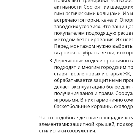
Позволяют тренироваться взрос
активности. Состоят из шведских
гимнастическими кольцами. Из и
встречаются горки, качели. Опо
заводских условиях. Это защища
покупателям подходящую расцве
методом бетонирования. Их нево
Перед монтажом нужно выбрать 
выровнять, убрать ветки, выкор
Деревянные модели органично в
подходят и многим городским пр
ставят возле новых и старых ЖК,
обрабатывается защитными проп
делает эксплуатацию более длит
получения заноз и травм. Соору
игровыми. В них гармонично соч
баскетбольные корзины, скалодр
Часто подобные детские площадки ко
элементами: защитной крышей, подзор
стилистики сооружения.